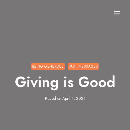
Skip
to
content
BEING GENEROUS
PAST MESSAGES
Giving is Good
Posted on
April 4, 2021